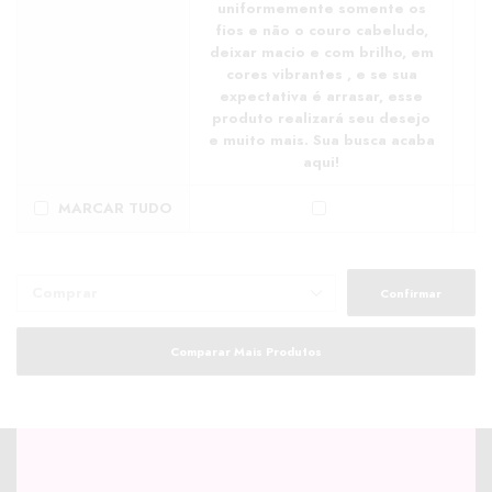
uniformemente somente os
fios e não o couro cabeludo,
deixar macio e com brilho, em
cores vibrantes , e se sua
expectativa é arrasar, esse
produto realizará seu desejo
e muito mais. Sua busca acaba
aqui!
MARCAR TUDO
Confirmar
Comparar Mais Produtos