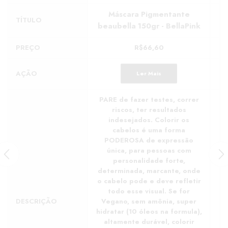
Máscara Pigmentante
TÍTULO
beaubella 150gr - BellaPink
PREÇO
R$
66,60
AÇÃO
Ler Mais
PARE de fazer testes, correr
riscos, ter resultados
indesejados. Colorir os
cabelos é uma forma
PODEROSA de expressão
única, para pessoas com
personalidade forte,
determinada, marcante, onde
o cabelo pode e deve refletir
todo esse visual. Se for
DESCRIÇÃO
Vegano, sem amônia, super
hidratar (10 óleos na formula),
altamente durável, colorir