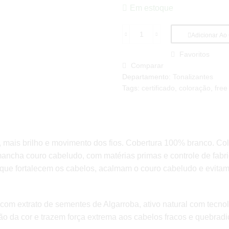
Em estoque
Adicionar Ao
Color
beaubella
Favoritos
Free
Comparar
Amônia
Departamento:
Tonalizantes
60g
Tags:
certificado
,
coloração
,
free
-
4.0
CASTANHO
MÉDIO
quantidade
, mais brilho e movimento dos fios. Cobertura 100% branco. Co
o mancha couro cabeludo, com matérias primas e controle de fabr
 que fortalecem os cabelos, acalmam o couro cabeludo e evita
 com extrato de sementes de Algarroba, ativo natural com tecno
ão da cor e trazem força extrema aos cabelos fracos e quebrad