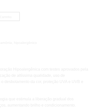
 Carrinho
 amônia
,
hipoalergênico
loração Hipoalergênica com testes aprovados pela
icação de altíssima qualidade, uso de
m o desbotamento da cor, proteção UVA e UVB e
logia que estimula a liberação gradual dos
iços, aumentando brilho e condicionamento.