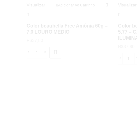
Visualizar
Visualizar
Adicionar Ao Carrinho
Color beaubella Free Amônia 60g –
Color b
7.0 LOURO MÉDIO
5.77 –
ILUMIN
R$
37,80
R$
37,80
Color
Colo
beaubella
beau
Free
Fre
Amônia
Amô
60g
60g
-
-
7.0
5.77
LOURO
-
MÉDIO
CAF
quantidade
-
MO
ILU