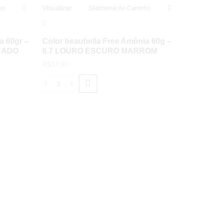
Visualizar
ho
Adicionar Ao Carrinho
a 60gr –
Color beaubella Free Amônia 60g –
EADO
6.7 LOURO ESCURO MARROM
R$
37,80
Color
Visualizar
beaubella
Free
Amônia
Color b
60g
6.43 –
-
– MORE
6.7
R$
37,80
LOURO
ESCURO
MARROM
Colo
quantidade
beau
Fre
Amô