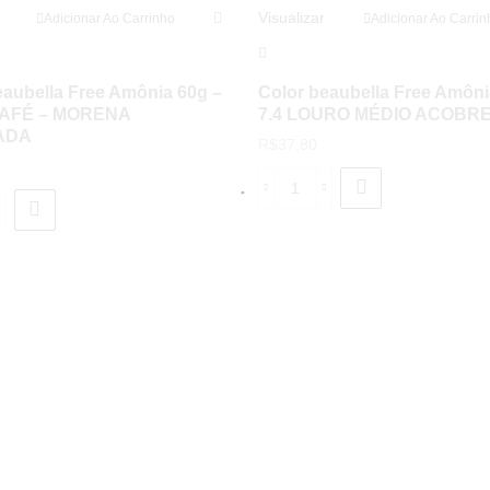
Visualizar
Adicionar Ao Carrinho
Adicionar Ao Carrin
eaubella Free Amônia 60g –
Color beaubella Free Amôni
 CAFÉ – MORENA
7.4 LOURO MÉDIO ACOBR
ADA
R$
37,80
Color
r
beaubella
bella
Free
e
Amônia
nia
60gr
-
7.4
LOURO
MÉDIO
É
ACOBREADO
quantidade
RENA
MINADA