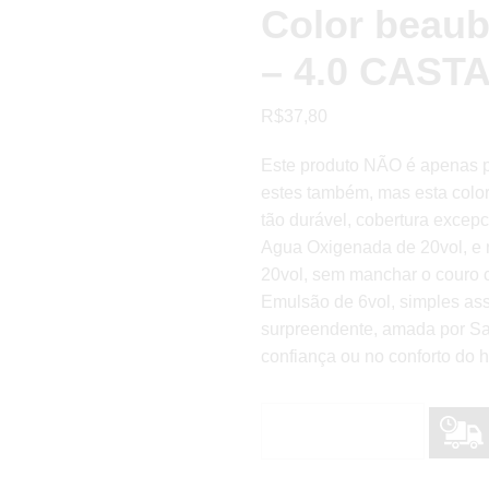
Color beaub
– 4.0 CAS
R$
37,80
Este produto NÃO é apenas p
estes também, mas esta colo
tão durável, cobertura excep
Agua Oxigenada de 20vol, e 
20vol, sem manchar o couro 
Emulsão de 6vol, simples ass
surpreendente, amada por Sal
confiança ou no conforto do