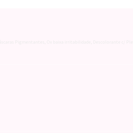
tidade
scaras Pigmentantes, Ox baixa irritabilidade, Descolorante c/ Pl