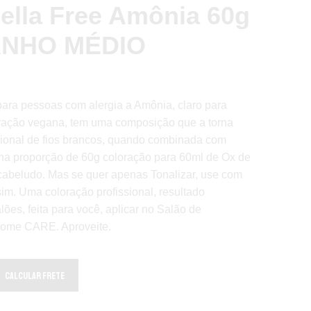
ella Free Amônia 60g
TANHO MÉDIO
ara pessoas com alergia a Amônia, claro para
ração vegana, tem uma composição que a torna
cional de fios brancos, quando combinada com
na proporção de 60g coloração para 60ml de Ox de
cabeludo. Mas se quer apenas Tonalizar, use com
im. Uma coloração profissional, resultado
ões, feita para você, aplicar no Salão de
 home CARE. Aproveite.
Calcular Frete