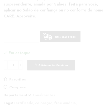
surpreendente, amada por Salões, feita para você,
aplicar no Salão de confiança ou no conforto do home
CARE. Aproveite.
Calcular Frete
Em estoque
Adicionar Ao Carrinho
Favoritos
Comparar
Departamento:
Tonalizantes
Tags:
certificado
,
coloração
,
free amônia
,