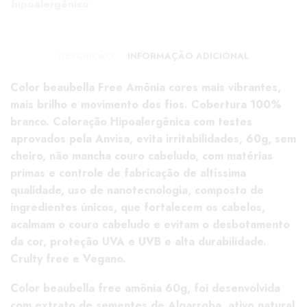
hipoalergênico
DESCRIÇÃO
INFORMAÇÃO ADICIONAL
Color beaubella Free Amônia cores mais vibrantes,
mais brilho e movimento dos fios. Cobertura 100%
branco. Coloração Hipoalergênica com testes
aprovados pela Anvisa, evita irritabilidades, 60g, sem
cheiro, não mancha couro cabeludo, com matérias
primas e controle de fabricação de altíssima
qualidade, uso de nanotecnologia, composto de
ingredientes únicos, que fortalecem os cabelos,
acalmam o couro cabeludo e evitam o desbotamento
da cor, proteção UVA e UVB e alta durabilidade.
Crulty free e Vegano.
Color beaubella free amônia 60g, foi desenvolvida
com extrato de sementes de Algarroba, ativo natural