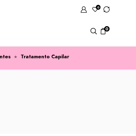
0
0
ntes
Tratamento Capilar