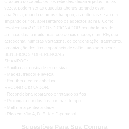
O áspero do cabelo, os fios rebeldes, desarranjados muitas
vezes, podem ser as cutículas abertas gerando essa
aparência, quando usamos shampoo, as cutículas se abrem
limpando os fios, apresentando os aspectos acima, Como
resolver isso? O RECONDICIONADOR beaubella mix de
aminoácidos, é muito mais que condicionador, é um RE, que
acrescenta inúmeras vantagens, de concentração, tratamento,
organização dos fios e aparência de salão, tudo sem pesar.
BENEFÍCIOS / DIFERENCIAIS
SHAMPOO:
• Auxilia na oleosidade excessiva
• Maciez, frescor e leveza
• Equilibra o couro cabeludo
RECONDICIONADOR:
• Recondiciona reparando e tratando os fios
• Prolonga a cor dos fios por mais tempo
• Melhora a penteabilidade
• Rico em Vita A, D, E, K e D-pantenol
Sugestões Para Sua Compra