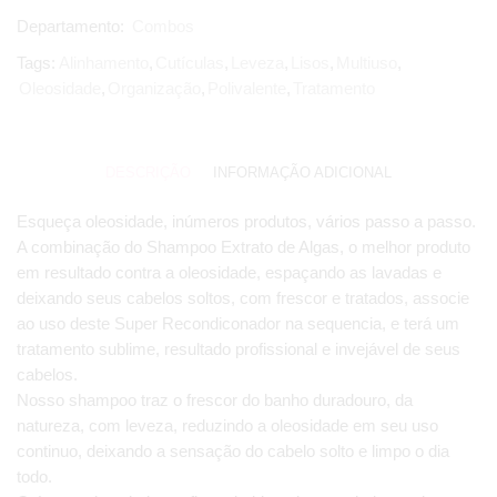
Departamento:
Combos
Tags:
Alinhamento
,
Cutículas
,
Leveza
,
Lisos
,
Multiuso
,
Oleosidade
,
Organização
,
Polivalente
,
Tratamento
DESCRIÇÃO
INFORMAÇÃO ADICIONAL
Esqueça oleosidade, inúmeros produtos, vários passo a passo.
A combinação do Shampoo Extrato de Algas, o melhor produto
em resultado contra a oleosidade, espaçando as lavadas e
deixando seus cabelos soltos, com frescor e tratados, associe
ao uso deste Super Recondiconador na sequencia, e terá um
tratamento sublime, resultado profissional e invejável de seus
cabelos.
Nosso shampoo traz o frescor do banho duradouro, da
natureza, com leveza, reduzindo a oleosidade em seu uso
continuo, deixando a sensação do cabelo solto e limpo o dia
todo.