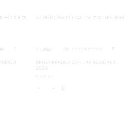
Visualizar
nho
Adicionar Ao Carrinho
HAMPOO
REGENERADOR CAPILAR MASCARA
250G
R$
88,80
REGENERADOR
CAPILAR
MASCARA
250G
quantidade