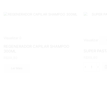
Visualizar
Visualizar
REGENERADOR CAPILAR SHAMPOO
SUPER PAST
300ML
R$
88,80
R$
88,80
Ler Mais
SUPER
PASTA
FIX
MODELA
120G
quantida