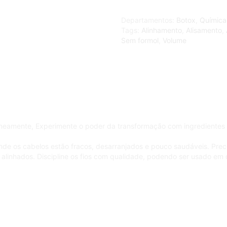
Departamentos:
Botox
,
Química
Tags:
Alinhamento
,
Alisamento
,
Sem formol
,
Volume
taneamente, Experimente o poder da transformação com ingredientes li
 onde os cabelos estão fracos, desarranjados e pouco saudáveis. Pr
e alinhados. Discipline os fios com qualidade, podendo ser usado em 