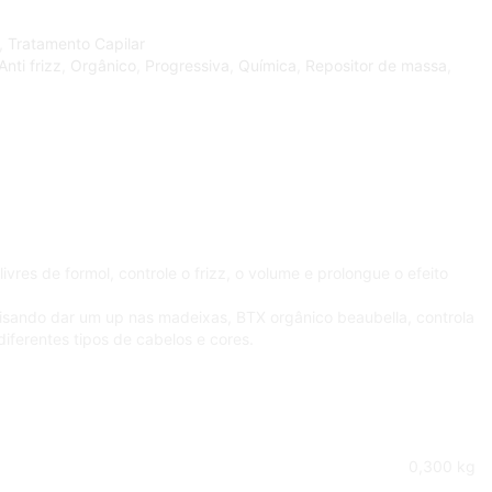
,
Tratamento Capilar
Anti frizz
,
Orgânico
,
Progressiva
,
Química
,
Repositor de massa
,
vres de formol, controle o frizz, o volume e prolongue o efeito
ecisando dar um up nas madeixas, BTX orgânico beaubella, controla
diferentes tipos de cabelos e cores.
0,300 kg