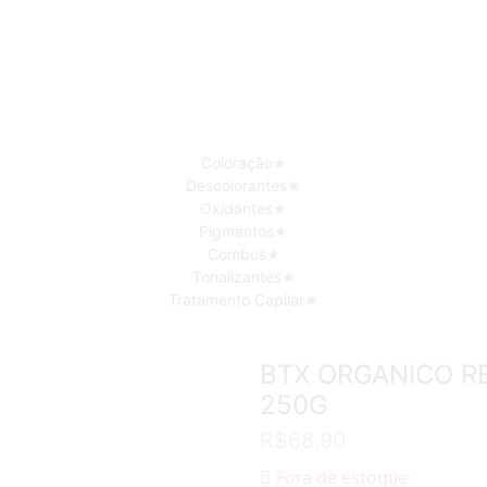
Coloração
Descolorantes
Oxidantes
Pigmentos
Combos
Tonalizantes
Tratamento Capilar
BTX ORGANICO R
250G
R$
68,90
Fora de estoque