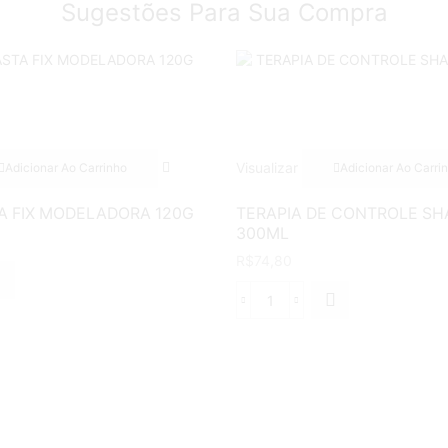
Sugestões Para Sua Compra
Visualizar
Adicionar Ao Carrinho
Adicionar Ao Carri
A FIX MODELADORA 120G
TERAPIA DE CONTROLE S
300ML
R$
74,80
TERAPIA
DE
CONTROLE
DORA
SHAMPOO
300ML
de
quantidade