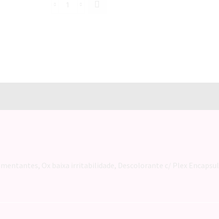
TERAPIA
DE
CONTROLE
SHAMPOO
300ML
quantidade
mentantes, Ox baixa irritabilidade, Descolorante c/ Plex Encapsu