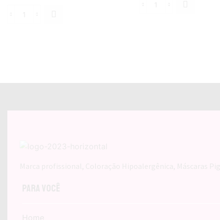
TERAPIA
TERAPIA
DE
DE
CONTROLE
CONTROLE
CONDICIONADOR
-
300ML
SHAMPOO/CONDICIONADOR
quantidade
300ML
quantidade
Marca profissional, Coloração Hipoalergênica, Máscaras Pig
Para Você
Home