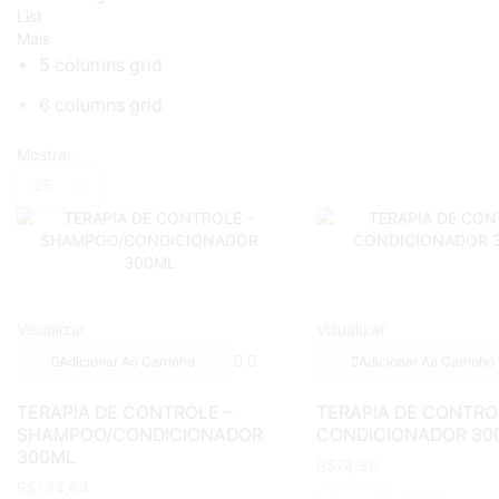
List
Mais
5 columns grid
6 columns grid
Mostrar
Products
per
page
Visualizar
Visualizar
Adicionar Ao Carrinho
Adicionar Ao Carrinho
TERAPIA DE CONTROLE –
TERAPIA DE CONTRO
SHAMPOO/CONDICIONADOR
CONDICIONADOR 30
300ML
R$
74,80
R$
134,64