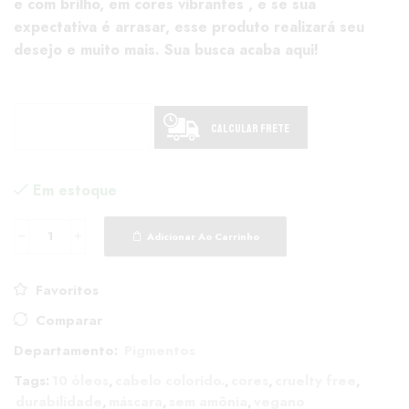
e com brilho, em cores vibrantes , e se sua
expectativa é arrasar, esse produto realizará seu
desejo e muito mais. Sua busca acaba aqui!
Calcular Frete
Em estoque
Adicionar Ao Carrinho
Favoritos
Comparar
Departamento:
Pigmentos
Tags:
10 óleos
,
cabelo colorido.
,
cores
,
cruelty free
,
durabilidade
,
máscara
,
sem amônia
,
vegano