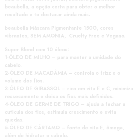
beaubella, a opção certa para obter o melhor
resultado e te destacar ainda mais.
beaubella Máscara Pigmentante 150G, cores
vibrantes, SEM AMONIA, Cruelty Free e Vegano.
Super Blend com 10 óleos:
1-ÓLEO DE MILHO – para manter a umidade do
cabelo.
2-ÓLEO DE MACADÂMIA – controla o frizz e o
volume dos fios.
3-ÓLEO DE GIRASSOL – rico em vita E e C, minimiza
ressecamento e deixa os fios mais definidos.
4-ÓLEO DE GERME DE TRIGO – ajuda a fechar a
cutícula dos fios, estimula crescimento e evita
quedas.
5-ÓLEO DE CÁRTAMO – fonte de vita E, ômega,
além de hidratar o cabelo.