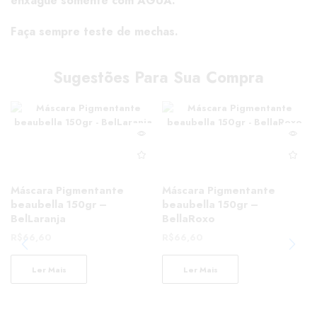
enxágue somente com ÁGUA.
Faça sempre teste de mechas.
Sugestões Para Sua Compra
Máscara Pigmentante
Máscara Pigmentante
beaubella 150gr –
beaubella 150gr –
BelLaranja
BellaRoxo
R$
66,60
R$
66,60
Ler Mais
Ler Mais